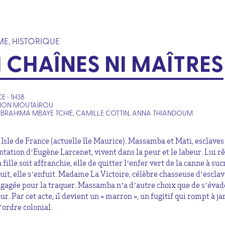
E, HISTORIQUE
I CHAÎNES NI MAÎTRES
E • 1H38
IMON MOUTAÏROU
IBRAHIMA MBAYE TCHIE, CAMILLE COTTIN, ANNA THIANDOUM
 Isle de France (actuelle île Maurice). ​Massamba et Mati, esclave
antation d’Eugène Larcenet, vivent dans la peur et le labeur. Lui r
 fille soit affranchie, elle de quitter l’enfer vert de la canne à suc
uit, elle s’enfuit. Madame La Victoire, célèbre chasseuse d’esclav
ngagée pour la traquer. Massamba n’a d’autre choix que de s’évad
ur. Par cet acte, il devient un « marron », un fugitif qui rompt à j
’ordre colonial.