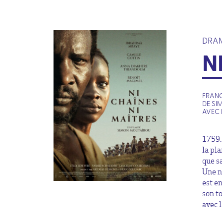
DRAM
N
FRANC
DE S
AVEC 
1759.
la pl
que sa
Une n
est e
son to
avec l