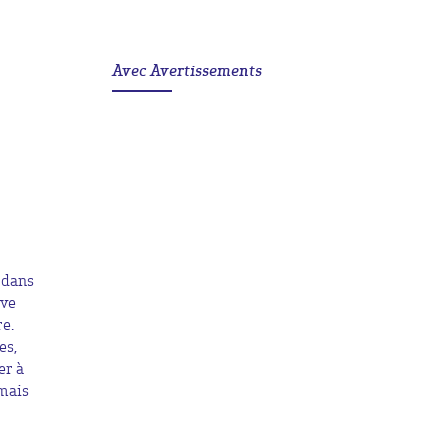
Avec Avertissements
s dans
êve
re.
es,
er à
amais