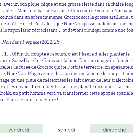
s, avec un bon pique-nique et une grosse sieste dans sa chaise lon
rtable… Mais tout bascule à cause d’un coup de vent et d’un paqu
 coincé dans un arbre immense. Grocroc sort la grosse artillerie : 
ne à rétrécir. Et c’est alors que Non-Non passe malencontreuse
t le rayon laser rétrécissant… et devient riquiqui comme une fou
-Non dans l’espace
(2022, 26′) :
 1… 0! Fin du compte à rebours, c’est l’heure d’aller planter le
au de Sous-Bois-Les-Bains sur la lune! Dans un nuage de fumée e
ncelles, la fusée de Grocroc quitte l’orbite terrestre. En apesanteu
ace, Non-Non, Magaïveur et les copains ont à peine le temps d’ad
ysage qu’une pluie de météorites les fait dévier de leur trajectoir
ale et les envoie directement… sur une planète inconnue ! La renc
Croâk, un petit homme vert, va transformer cette épopée spatiale
ire d’amitié interplanétaire !
vendredi
samedi
dimanche