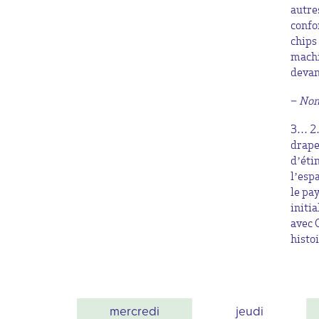
autre
confo
chips
machi
devan
–
Non
3… 2…
drape
d’éti
l’esp
le pa
initi
avec 
histo
mercredi
jeudi