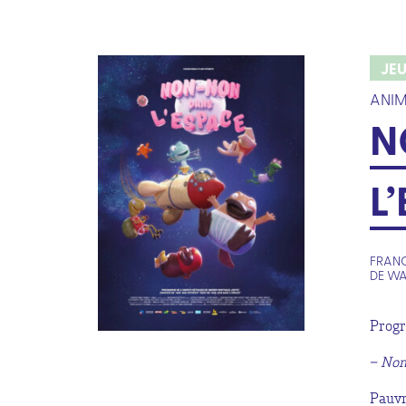
JE
ANIM
N
L
FRANC
DE WA
Progr
–
Non
Pauvr