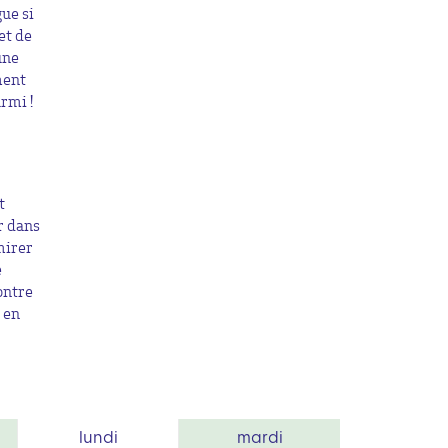
gue si
et de
une
ment
rmi !
t
r dans
mirer
e
ontre
 en
lundi
mardi