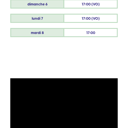
dimanche
6
17:00 (VO)
lundi
7
17:00 (VO)
mardi
8
17:00