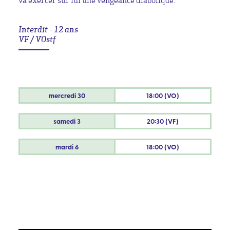
va exercer sur lui une vengeance diabolique.
Interdit - 12 ans
VF / VOstf
mercredi
30
18:00 (VO)
samedi
3
20:30 (VF)
mardi
6
18:00 (VO)