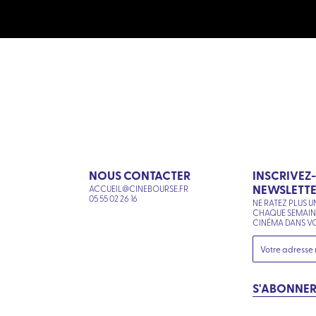
NOUS CONTACTER
INSCRIVEZ
NEWSLETT
ACCUEIL@CINEBOURSE.FR
N
05 55 02 26 16
NE RATEZ PLUS U
CHAQUE SEMAI
CINÉMA DANS VO
S'ABONNE