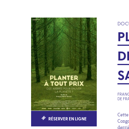
DOC
P
D
S
FRANC
DE FR
Cette
RÉSERVER EN LIGNE
Congo
derri