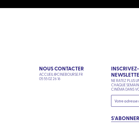
NOUS CONTACTER
INSCRIVEZ
NEWSLETT
ACCUEIL@CINEBOURSE.FR
N
05 55 02 26 16
NE RATEZ PLUS U
CHAQUE SEMAI
CINÉMA DANS VO
S'ABONNE