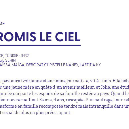
ME
ROMIS LE CIEL
, TUNISIE • 1H32
GE SEHIRI
AÏSSA MAÏGA, DEBORAT CHRISTELLE NANEY, LAETITIA KY
, pasteure ivoirienne et ancienne journaliste, vit à Tunis. Elle hé
, une jeune mère en quête d’un avenir meilleur, et Jolie, une étu
minée qui porte les espoirs de sa famille restée au pays. Quand le
 femmes recueillent Kenza, 4 ans, rescapée d’un naufrage, leur re
ansforme en famille recomposée tendre mais intranquille dans u
t social de plus en plus préoccupant.