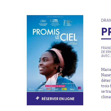
DRA
P
FRANCE
DE ERI
AVEC 
Marie
Naney
déter
trois
se tr
clima
RÉSERVER EN LIGNE