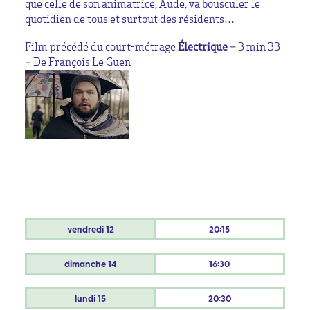
que celle de son animatrice, Aude, va bousculer le
quotidien de tous et surtout des résidents…
Film précédé du court-métrage
Électrique
– 3 min 33
– De François Le Guen
vendredi
12
20:15
dimanche
14
16:30
lundi
15
20:30