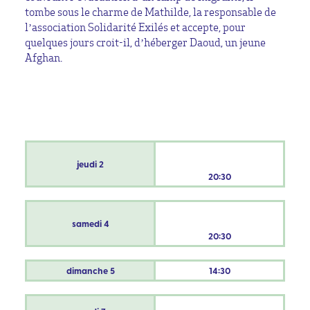
tombe sous le charme de Mathilde, la responsable de
l’association Solidarité Exilés et accepte, pour
quelques jours croit-il, d’héberger Daoud, un jeune
Afghan.
jeudi
2
20:30
samedi
4
20:30
dimanche
5
14:30