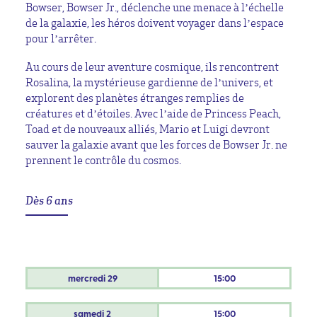
Bowser
,
Bowser Jr.
, déclenche une menace à l’échelle
de la galaxie, les héros doivent voyager dans l’espace
pour l’arrêter.
Au cours de leur aventure cosmique, ils rencontrent
Rosalina
, la mystérieuse gardienne de l’univers, et
explorent des planètes étranges remplies de
créatures et d’étoiles. Avec l’aide de
Princess Peach
,
Toad
et de nouveaux alliés, Mario et Luigi devront
sauver la galaxie avant que les forces de Bowser Jr. ne
prennent le contrôle du cosmos.
Dès 6 ans
mercredi
29
15:00
samedi
2
15:00