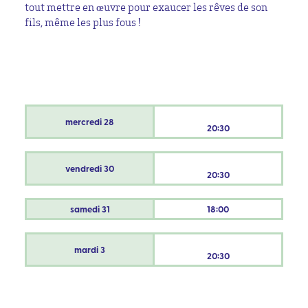
tout mettre en œuvre pour exaucer les rêves de son
fils, même les plus fous !
mercredi
28
20:30
vendredi
30
20:30
samedi
31
18:00
mardi
3
20:30