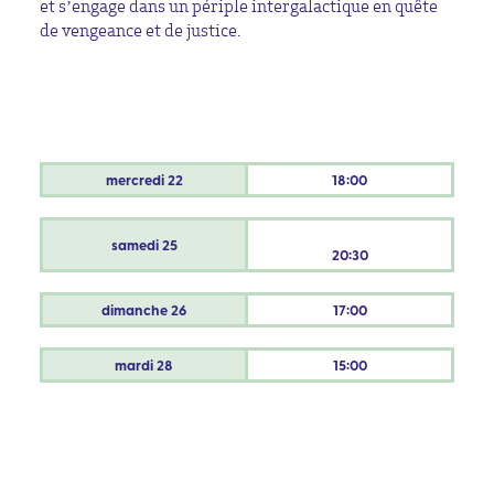
et s’engage dans un périple intergalactique en quête
de vengeance et de justice.
mercredi
22
18:00
samedi
25
20:30
dimanche
26
17:00
mardi
28
15:00