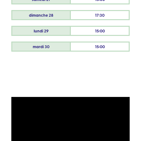
dimanche
28
17:30
lundi
29
15:00
mardi
30
15:00