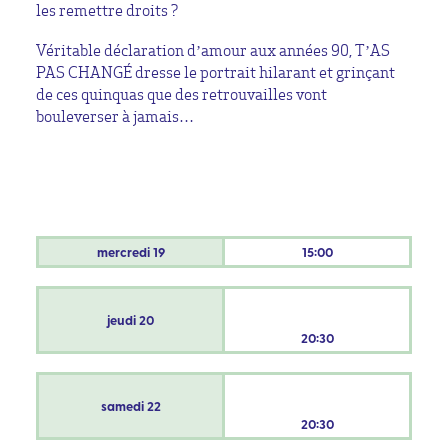
les remettre droits ?
Véritable déclaration d’amour aux années 90, T’AS
PAS CHANGÉ dresse le portrait hilarant et grinçant
de ces quinquas que des retrouvailles vont
bouleverser à jamais…
mercredi
19
15:00
jeudi
20
20:30
samedi
22
20:30