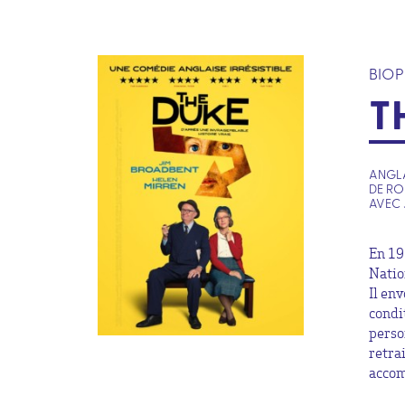
BIOP
T
ANGLAI
DE RO
AVEC 
En 19
Natio
Il en
condi
perso
retra
accom