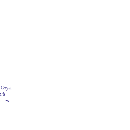
 Goya.
u’à
r les