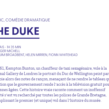
IC, COMÉDIE DRAMATIQUE
HE DUKE
S • 1H 35 MIN
GER MICHELL
JIM BROADBENT, HELEN MIRREN, FIONN WHITEHEAD
61, Kempton Bunton, un chauffeur de taxi sexagénaire, vole à la
nal Gallery de Londres le portrait du Duc de Wellington peint par
voie alors des notes de rançon, menaçant de ne rendre le tableau q
tion que le gouvernement rende l’accès à la télévision gratuit pou
nnes âgées. Cette histoire vraie raconte comment un inoffensif
ité s’est vu recherché par toutes les polices de Grande Bretagne,
plissant le premier (et unique) vol dans l’histoire du musée.