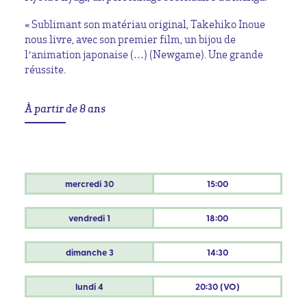
« Sublimant son matériau original, Takehiko Inoue
nous livre, avec son premier film, un bijou de
l’animation japonaise (…) (Newgame). Une grande
réussite.
À partir de 8 ans
mercredi
30
15:00
vendredi
1
18:00
dimanche
3
14:30
lundi
4
20:30 (VO)