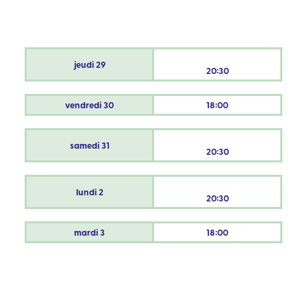
jeudi
29
20:30
vendredi
30
18:00
samedi
31
20:30
lundi
2
20:30
mardi
3
18:00