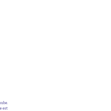
nube.
e est