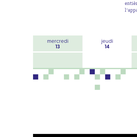
entiè
l’app
mercredi
jeudi
13
14