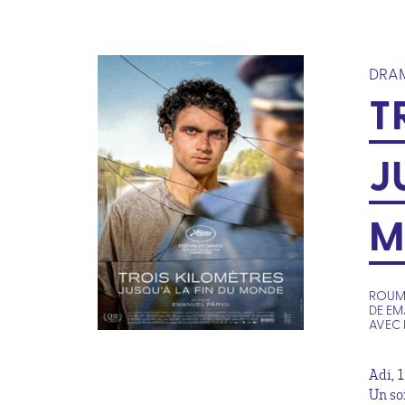
DRA
T
J
M
ROUMA
DE EM
AVEC 
Adi, 1
Un so