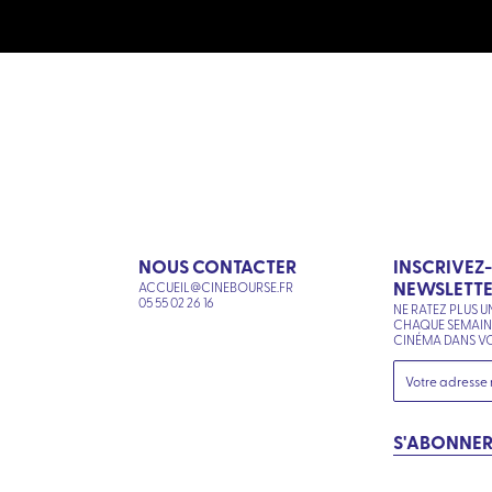
NOUS CONTACTER
INSCRIVEZ
NEWSLETT
ACCUEIL@CINEBOURSE.FR
N
05 55 02 26 16
NE RATEZ PLUS U
CHAQUE SEMAI
CINÉMA DANS VO
S'ABONNE