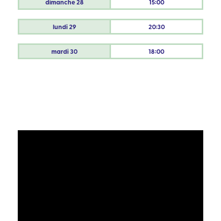
dimanche
28
15:00
lundi
29
20:30
mardi
30
18:00