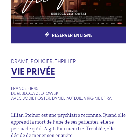
RÉSERVER EN LIGNE
DRAME, POLICIER, THRILLER
VIE PRIVÉE
FRANCE • 1H45
DE REBECCA ZLOTOWSKI
AVEC JODIE FOSTER, DANIEL AUTEUIL, VIRGINIE EFIRA
Lilian Steiner est une psychiatre reconnue. Quand elle
apprend la mort de l’une de ses patientes, elle se
persuade qu’il s’agit d’un meurtre. Troublée, elle
décide de mener son enquête.