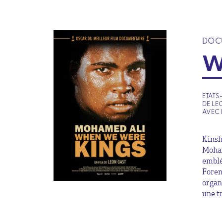
DOC
W
ETATS-
DE LE
AVEC 
Kinsh
Moham
emblé
Forem
organ
une t