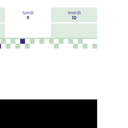
lundi
mardi
9
10