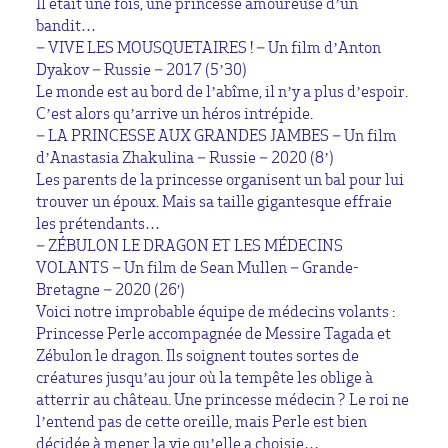
Il était une fois, une princesse amoureuse d’un
bandit…
– VIVE LES MOUSQUETAIRES ! – Un film d’Anton
Dyakov – Russie – 2017 (5’30)
Le monde est au bord de l’abîme, il n’y a plus d’espoir.
C’est alors qu’arrive un héros intrépide.
– LA PRINCESSE AUX GRANDES JAMBES – Un film
d’Anastasia Zhakulina – Russie – 2020 (8’)
Les parents de la princesse organisent un bal pour lui
trouver un époux. Mais sa taille gigantesque effraie
les prétendants…
– ZÉBULON LE DRAGON ET LES MÉDECINS
VOLANTS – Un film de Sean Mullen – Grande-
Bretagne – 2020 (26′)
Voici notre improbable équipe de médecins volants :
Princesse Perle accompagnée de Messire Tagada et
Zébulon le dragon. Ils soignent toutes sortes de
créatures jusqu’au jour où la tempête les oblige à
atterrir au château. Une princesse médecin ? Le roi ne
l’entend pas de cette oreille, mais Perle est bien
décidée à mener la vie qu’elle a choisie…