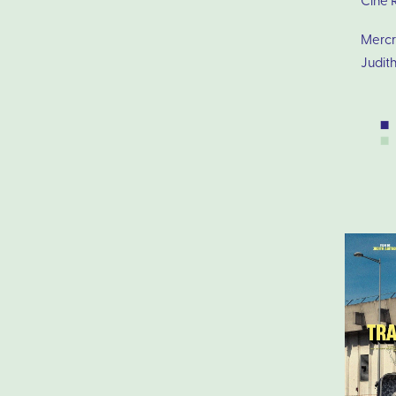
Ciné 
Mercre
Judith