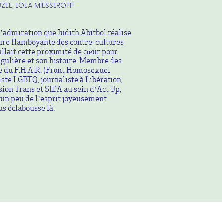
ZEL, LOLA MIESSEROFF
d’admiration que Judith Abitbol réalise
gure flamboyante des contre-cultures
fallait cette proximité de cœur pour
ngulière et son histoire. Membre des
te du F.H.A.R. (Front Homosexuel
iste LGBTQ, journaliste à Libération,
ion Trans et SIDA au sein d’Act Up,
t un peu de l’esprit joyeusement
us éclabousse là.