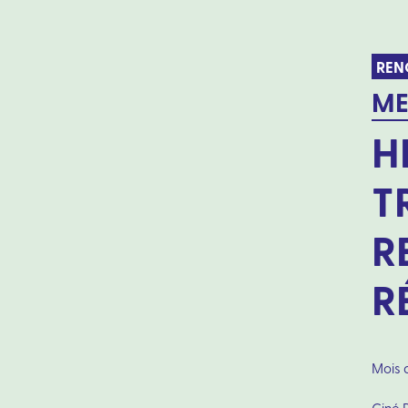
REN
ME
H
T
R
R
Mois d