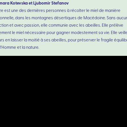
mara Kotevska et Ljubomir Stefanov
ze est une des dernières personnes à récolter le miel de manière
tionnelle, dans les montagnes désertiques de Macédoine. Sans aucu
tion et avec passion, elle communie avec les abeilles. Elle prélève
ement le miel nécessaire pour gagner modestement sa vie. Elle veill
rs en laisser la moitié à ses abeilles, pour préserver le fragile équilib
l’Homme et la nature.