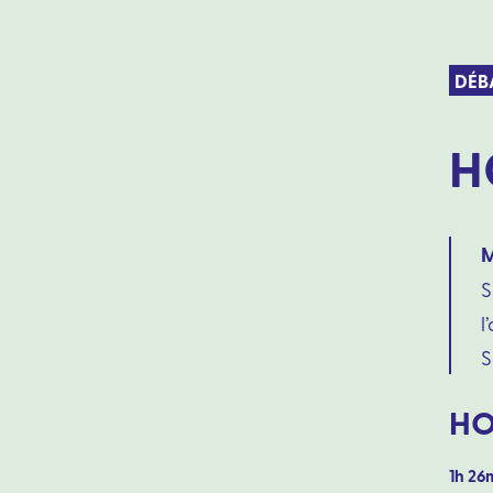
DÉB
H
M
S
l
S
HO
1h 26