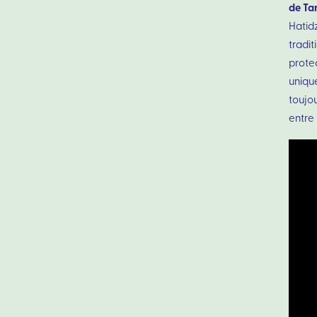
de Ta
Hatid
tradi
protec
uniqu
toujou
entre 