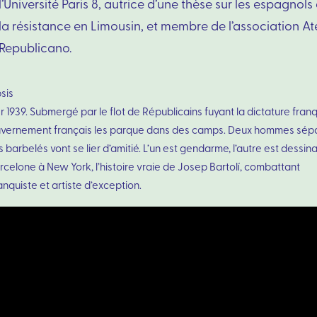
l’Université Paris 8, autrice d’une thèse sur les espagnols
la résistance en Limousin, et membre de l’association A
Republicano.
sis
r 1939. Submergé par le flot de Républicains fuyant la dictature franq
uvernement français les parque dans des camps. Deux hommes sép
s barbelés vont se lier d’amitié. L’un est gendarme, l’autre est dessina
celone à New York, l’histoire vraie de Josep Bartolí, combattant
anquiste et artiste d’exception.