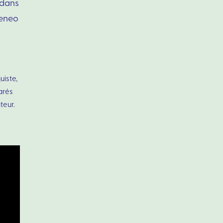
 dans
teneo
uiste,
arés
teur.