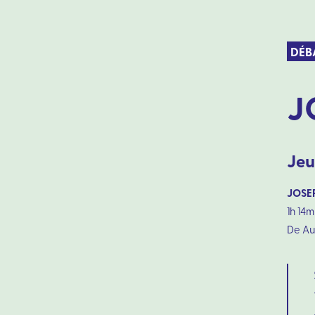
DÉB
J
Jeu
JOSE
1h 14m
De Aur