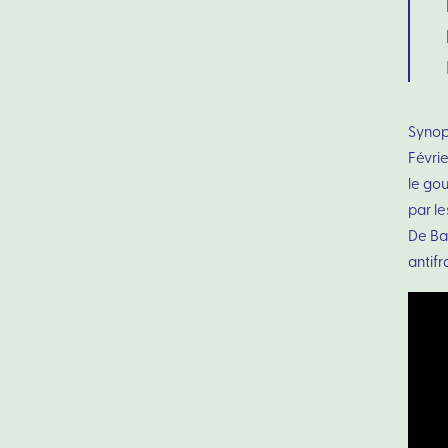
Synop
Févrie
le go
par le
De Bar
antifr