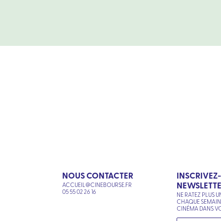
NOUS CONTACTER
INSCRIVEZ
NEWSLETT
ACCUEIL@CINEBOURSE.FR
N
05 55 02 26 16
NE RATEZ PLUS U
CHAQUE SEMAI
CINÉMA DANS VO