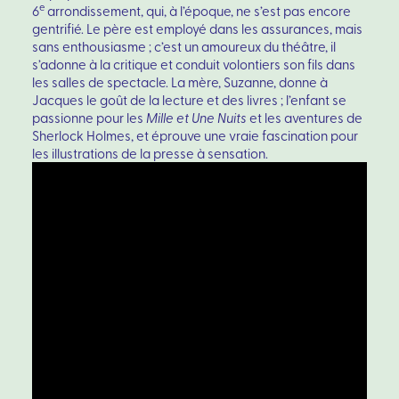
e
6
arrondissement, qui, à l’époque, ne s’est pas encore
gentrifié. Le père est employé dans les assurances, mais
sans enthousiasme ; c’est un amoureux du théâtre, il
s’adonne à la critique et conduit volontiers son fils dans
les salles de spectacle. La mère, Suzanne, donne à
Jacques le goût de la lecture et des livres ; l’enfant se
passionne pour les
Mille et Une Nuits
et les aventures de
Sherlock Holmes, et éprouve une vraie fascination pour
les illustrations de la presse à sensation.