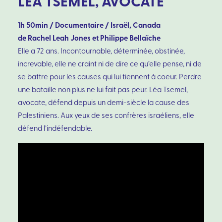
LEA TSEMEL, AVOCATE
1h 50min / Documentaire / Israël, Canada
de Rachel Leah Jones et Philippe Bellaïche
Elle a 72 ans. Incontournable, déterminée, obstinée,
increvable, elle ne craint ni de dire ce qu’elle pense, ni de
se battre pour les causes qui lui tiennent à coeur. Perdre
une bataille non plus ne lui fait pas peur. Léa Tsemel,
avocate, défend depuis un demi-siècle la cause des
Palestiniens. Aux yeux de ses confrères israéliens, elle
défend l’indéfendable.