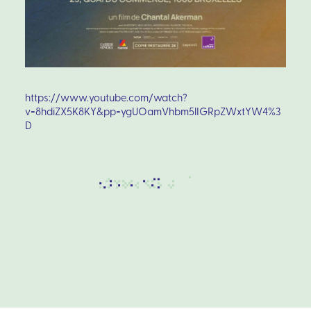
https://www.youtube.com/watch?
v=8hdiZX5K8KY&pp=ygUOamVhbm5lIGRpZWxtYW4%3
D