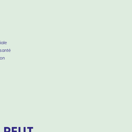
iale
 santé
ion
 PEUT