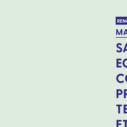
REN
MA
S
E
C
P
T
E