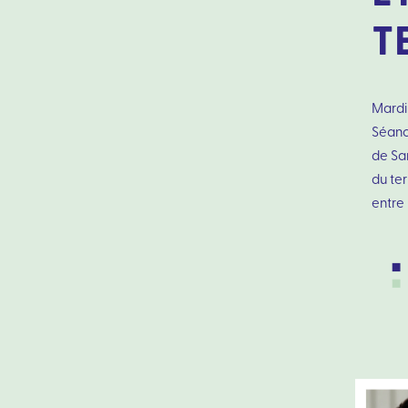
T
Mardi
Séanc
de Sa
du ter
entre 