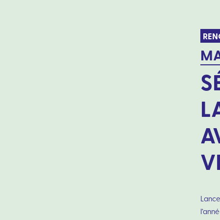
REN
MA
S
L
A
V
Lance
l’anné