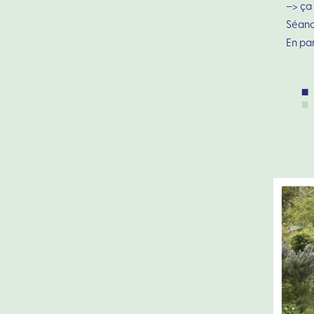
–> ça
Séanc
En par