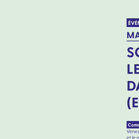
ÉVÉ
MA
S
L
D
(
Comme
Venez
et le