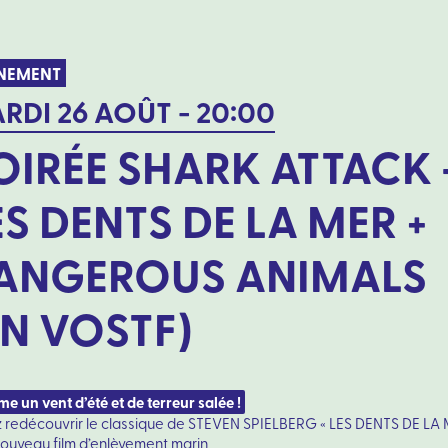
NEMENT
RDI 26 AOÛT - 20:00
OIRÉE SHARK ATTACK 
ES DENTS DE LA MER +
ANGEROUS ANIMALS
EN VOSTF)
 un vent d’été et de terreur salée !
 redécouvrir le classique de STEVEN SPIELBERG « LES DENTS DE LA 
 nouveau film d’enlèvement marin