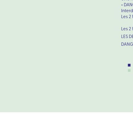
« DAN
Interd
Les 2 
Les 2 
LES D
DANGE