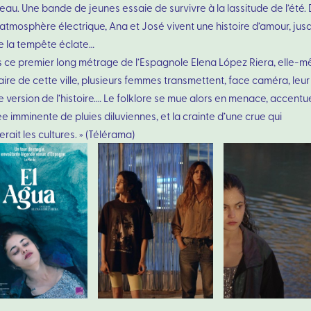
’eau. Une bande de jeunes essaie de survivre à la lassitude de l’été.
atmosphère électrique, Ana et José vivent une histoire d’amour, jus
e la tempête éclate…
s ce premier long métrage de l’Espagnole Elena López Riera, elle-
aire de cette ville, plusieurs femmes transmettent, face caméra, leur
 version de l’histoire.… Le folklore se mue alors en menace, accent
vée imminente de pluies diluviennes, et la crainte d’une crue qui
rait les cultures. » (Télérama)