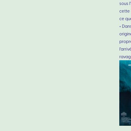
sous l
cette 
ce qu
« Dan
origin
propre
l’arri
ravage