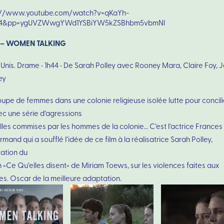
://www.youtube.com/watch?v=qKaYh-
4&pp=ygUVZWwgYWd1YSBiYW5kZSBhbm5vbmNl
0 – WOMEN TALKING
Unis. Drame • 1h44 • De Sarah Polley avec Rooney Mara, Claire Foy, 
ey
upe de femmes dans une colonie religieuse isolée lutte pour concili
ec une série d’agressions
lles commises par les hommes de la colonie… C’est l’actrice Frances
and qui a soufflé l’idée de ce film à la réalisatrice Sarah Polley,
ation du
«Ce Qu’elles disent» de Miriam Toews, sur les violences faites aux
s. Oscar de la meilleure adaptation.