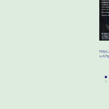
https
v=h7