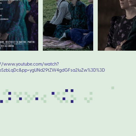
://www.youtube.com/watch?
tpSzbLqDc&pp=ygUNd29tZW4gdGFsa2luZw%3D%3D