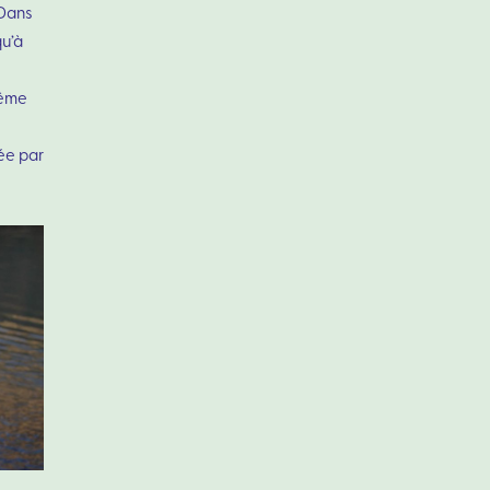
 Dans
qu’à
même
uée par