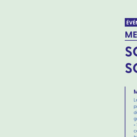
ÉVÉ
ME
S
S
M
L
p
d
g
«
c
t