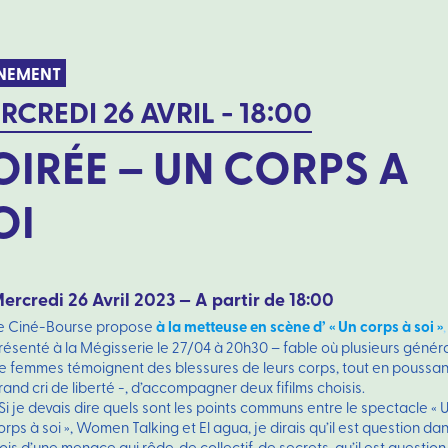
NEMENT
RCREDI 26 AVRIL - 18:00
OIRÉE – UN CORPS A
OI
ercredi 26 Avril 2023 — A partir de 18:00
à la metteuse en scène d’ « Un corps à soi »
e Ciné-Bourse propose
,
résenté à la Mégisserie le 27/04 à 20h30 – fable où plusieurs génér
e femmes témoignent des blessures de leurs corps, tout en poussan
rand cri de liberté -, d’accompagner deux fifilms choisis.
 Si je devais dire quels sont les points communs entre le spectacle « 
orps à soi », Women Talking et El agua, je dirais qu’il est question dan
rois d’une menace qui rôde, de collectif, de secrets, qu’il est question