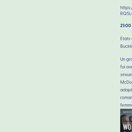
https
RQSL
21:0
Etats-
Buckl
Un gro
foi av
sexue
McDorm
adapt
roman 
femme