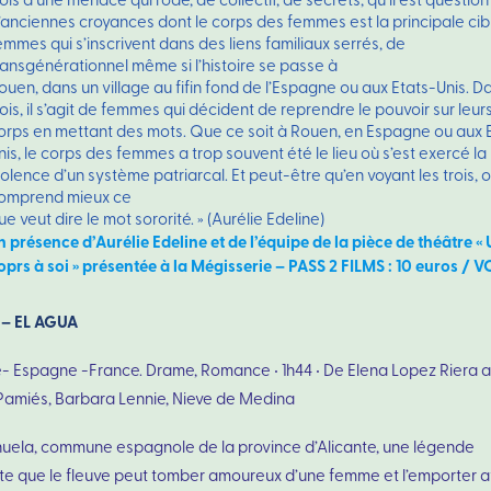
’anciennes croyances dont le corps des femmes est la principale cib
emmes qui s’inscrivent dans des liens familiaux serrés, de
ransgénérationnel même si l’histoire se passe à
ouen, dans un village au fifin fond de l’Espagne ou aux Etats-Unis. D
rois, il s’agit de femmes qui décident de reprendre le pouvoir sur leur
orps en mettant des mots. Que ce soit à Rouen, en Espagne ou aux 
nis, le corps des femmes a trop souvent été le lieu où s’est exercé la
iolence d’un système patriarcal. Et peut-être qu’en voyant les trois, 
omprend mieux ce
ue veut dire le mot sororité. » (Aurélie Edeline)
n présence d’Aurélie Edeline et de l’équipe de la pièce de théâtre «
oprs à soi » présentée à la Mégisserie – PASS 2 FILMS : 10 euros / 
 – EL AGUA
e- Espagne -France. Drame, Romance • 1h44 • De Elena Lopez Riera 
Pamiés, Barbara Lennie, Nieve de Medina
huela, commune espagnole de la province d’Alicante, une légende
te que le fleuve peut tomber amoureux d’une femme et l’emporter av