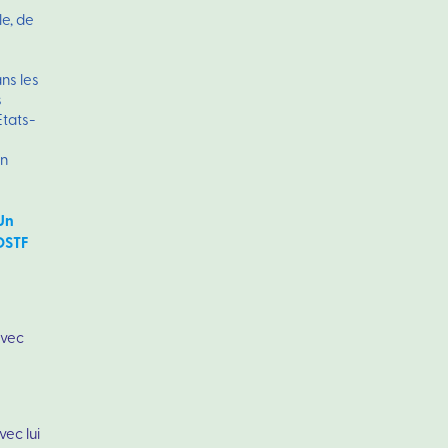
le, de
ans les
s
Etats-
on
 Un
VOSTF
avec
ec lui