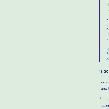
d
f
t
R
t
c
U
v
c
q
E
c
18:00
Suiss
Luna 
À Ori
racon